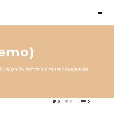
Demo)
r magni dolores eos qui ratione voluptatem



0
0